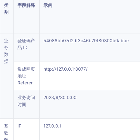
类
字段解释
示例
别
业
验证码产
54088bb07d2df3c46b79f80300b0abbe
务
品 ID
数
据
集成网页
http://127.0.0.1:8077/
地址
Referer
业务访问
2023/9/30 0:00
时间
基
IP
127.0.0.1
础
数