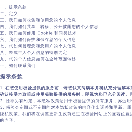
获奖信息
行业证书
一、提示条款
电商
企业合作
二、定义
用户须知
三、我们如何收集和使用您的个人信息
极验博客
金融银行
四、我们如何共享、转移、公开披露您的个人信息
联系我们
五、我们如何使用 Cookie 和同类技术
证券基金
六、我们如何保护和保存您的个人信息
服务协议
酒店住宿
七、您如何管理您和您用户的个人信息
隐私政策
八、未成年人个人信息的特别约定
九、您的个人信息如何在全球范围转移
用户体验保障
十、如何联系我们
产品帮助中心
提示条款
服务稳定性保障
1.
在您使用极验提供的服务前，请您认真阅读本并确认充分理解本
确认接受本政策或使用极验提供的服务时，即视为您已充分阅读、
2. 除非另有约定，本隐私政策适用于极验提供的所有服务，亦适
3. 极验会定期或不定期的对本隐私政策的内容作出调整和更新。
隐私政策。我们将在调整更新生效前通过在极验网站上的显著位置
的内容。