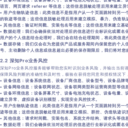
语言、网页请求 referer 等信息；这些信息脱敏处理后用来建
• 用户生物轨迹信息：此类信息不是指用户从一个页面跳转到另
的轨迹等信息；这些信息脱敏处理后用来建立模拟、暴力、伪造轨
• 其他信息：验证时间戳、安装包名等信息；这些信息用来建立基
• 数据处理：我们会确保依法对处理后的信息进行去标识化或匿
用户的个人信息结合处理时，我们会在结合处理期间，将此类信息
• 数据存储：我们仅会在为您提供产品或服务期间内保留您的个人
号、主动删除个人信息或信息超出必要的保存期限后，我们将对您
2.2 深知Pro业务风控
深知Pro业务风控服务能够帮助您实时识别业务风险，并输出当前
保障风险判断的准确性和及时性，极验在获得您同意和授权情况下，深
• 设备信息：设备系统信息、设备厂商信息、设备型号、设备品牌
• 设备网络信息：设备联网状态、设备联网类型和运营商类型等信
• 设备环境信息：设备屏幕尺寸、设备电池充电状态、设备电量
建立异常、虚拟设备识别模型，实现安全风控技术。
• 用户生物轨迹信息：此类信息不是指用户从一个页面跳转到另
迹等信息；这些信息脱敏处理后用来建立模拟、群控、伪造轨迹识
• 其他信息：请求时间戳、安装包名、系统文件结构、请求头等信
• 数据处理：我们会确保依法对处理后的信息进行去标识化或匿