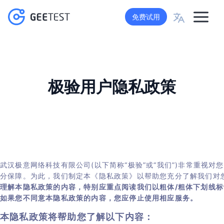
免费试用
能力矩阵
GeeTest CAPTCHA v4
Device Finger
黑产攻防道
请求量异常
航司
B
GeeTest CAPT
Account Takeover
E-commerce & 
极验行为验证
Behavior verification adopts adaptive
Gain comprehe
解决方案
极验用户隐私政策
科普类文章
环境伪造
游戏
Pr
极验行为验证
Device Fingerp
Credential Stuffing
Financial Servi
更智能地解决机器脚本程序自动化攻击带来的业
security strategies to change before
detect risks i
协议破解
社交
B
Business Rules
务损失与安全隐患
Payment Fraud
Travel & Hotel
attackers do, ensuring seamless experience
effective ris
极验业务极验决策引擎
图片答案破解
电商
P
资源中心
and security in every interaction.
frictionless us
GeeTest CAPT
Web Scraping
Social Media
请求量异常
极验一键认证
金融银行
C
Scalping
Blockchain
极验设备指纹
直连三大运营商数据网关+SIM 卡验证能力。准
环境伪造
AD Fraud
Gaming
开发文档
技术资源
确识别手机号，无需用户手动输入
网关ID
协议破解
黑产攻防道
关于我们
极验一键认证
武汉极意网络科技有限公司(以下简称“极验”或“我们”)非常重视
图片答案破解
科普类文章
分保障。为此，我们制定本《隐私政策》以帮助您充分了解我们对
关于极验
航司
理解本隐私政策的内容，特别应重点阅读我们以粗体/粗体下划线
即时资讯
如果您不同意本隐私政策的内容，您应停止使用相应服务。
公司简介
游戏
功能推出
本隐私政策将帮助您了解以下内容：
行业资质
社交