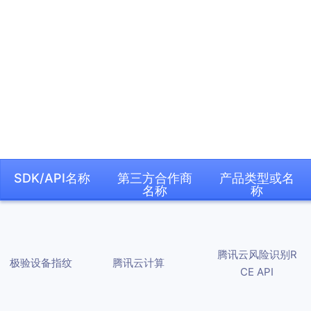
能力矩阵
GeeTest CAPTCHA v4
Device Finger
黑产攻防道
请求量异常
航司
B
GeeTest CAPT
Account Takeover
E-commerce & 
极验行为验证
Behavior verification adopts adaptive
Gain comprehe
解决方案
科普类文章
环境伪造
游戏
Pr
极验行为验证
Device Fingerp
Credential Stuffing
Financial Servi
更智能地解决机器脚本程序自动化攻击带来的业
security strategies to change before
detect risks i
协议破解
社交
B
Business Rules
务损失与安全隐患
Payment Fraud
Travel & Hotel
attackers do, ensuring seamless experience
effective ris
极验业务极验决策引擎
图片答案破解
电商
P
资源中心
and security in every interaction.
frictionless us
GeeTest CAPT
Web Scraping
Social Media
请求量异常
极验一键认证
金融银行
C
Scalping
Blockchain
极验设备指纹
直连三大运营商数据网关+SIM 卡验证能力。准
SDK/API名称
第三方合作商
产品类型或名
环境伪造
AD Fraud
Gaming
开发文档
技术资源
确识别手机号，无需用户手动输入
名称
称
网关ID
协议破解
黑产攻防道
关于我们
极验一键认证
图片答案破解
科普类文章
关于极验
腾讯云风险识别R
航司
即时资讯
极验设备指纹
腾讯云计算
CE API
公司简介
游戏
功能推出
预约极验业务安全专家
行业资质
社交