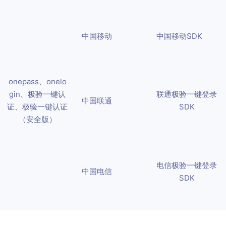
获奖信息
行业证书
电商
企业名称/站点名称：
企业合作
用户须知
中国移动
中国移动SDK
极验博客
金融银行
联系我们
证券基金
请验证手机号：
服务协议
酒店住宿
onepass、onelo
隐私政策
gin、极验一键认
联通极验一键登录
中国联通
证、极验一键认证
SDK
用户体验保障
获取验证码
（安全版）
产品帮助中心
服务稳定性保障
提交预约
电信极验一键登录
中国电信
SDK